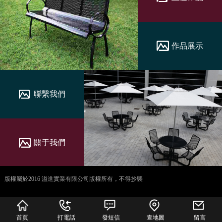
作品展示
聯繫我們
關于我們
版權屬於2016 溢進實業有限公司版權所有，不得抄襲
犀牛云提供企业云服
务
首頁
打電話
發短信
查地圖
留言