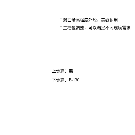
¨
聚乙烯高強度外殼，美觀耐用
¨
三檔位調速，可以滿足不同環境需求
上壹篇：無
下壹篇：
B-130