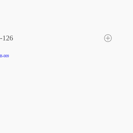
-126
了
解更
多