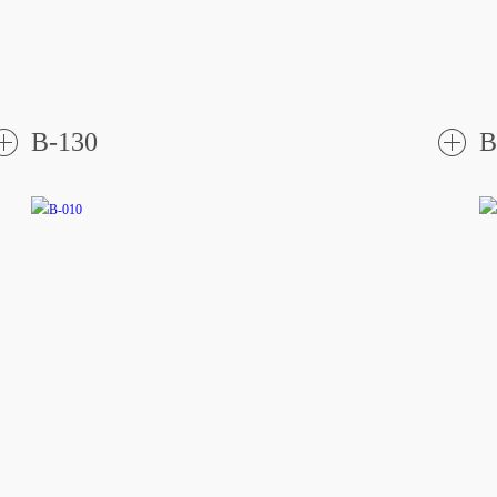
B-130
B
了
解更
解更
多
多