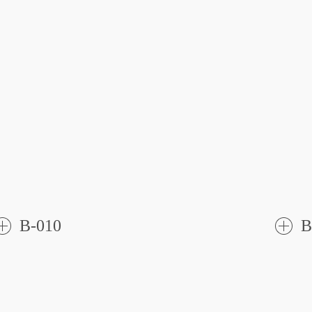
B-010
B
了
解更
解更
多
多