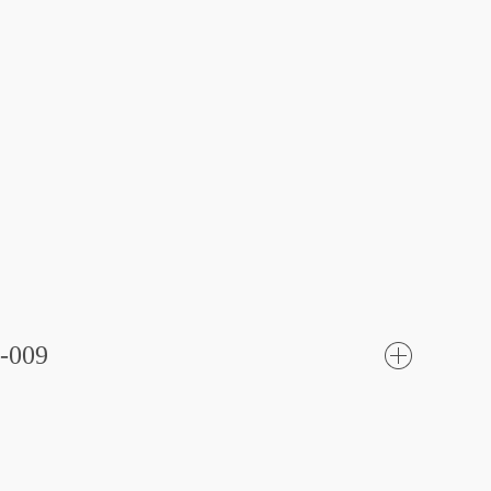
-009
了
解更
多