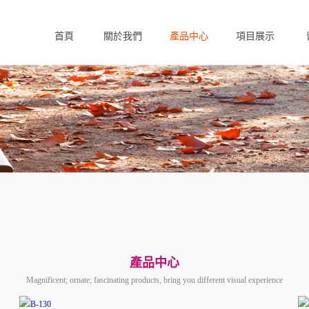
首頁
關於我們
產品中心
項目展示
Home
About us
Products
Case
F
產品中心
Magnificent; ornate; fascinating products, bring you different visual experience