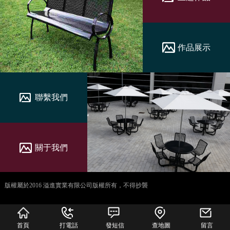
作品展示
聯繫我們
關于我們
版權屬於2016 溢進實業有限公司版權所有，不得抄襲
犀牛云提供企业云服
务
首頁
打電話
發短信
查地圖
留言