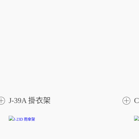
J-39A 掛衣架
C
了
解更
解更
多
多