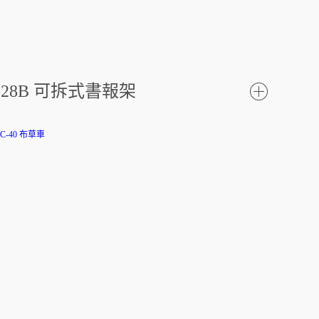
J-28B 可拆式書報架
了
解更
多