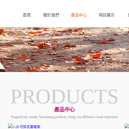
首頁
關於我們
產品中心
項目展示
Home
About us
Products
Case
F
PRODUCTS
產品中心
Magnificent; ornate; fascinating products, bring you different visual experience