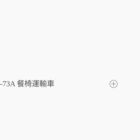
C-73A 餐椅運輸車
了
解更
多