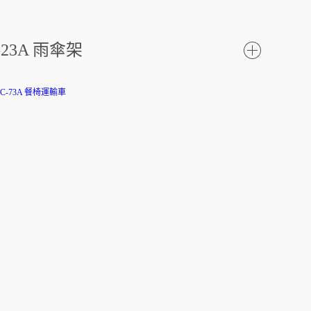
-23A 雨傘架
了
解更
多