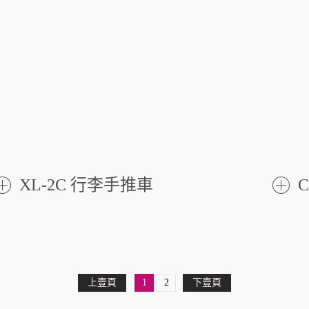
XL-2C 行李手推車
了
解更
解更
多
多
上壹頁
1
2
下壹頁