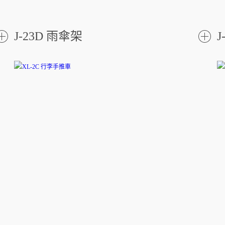
J-23D 雨傘架
J
了
解更
解更
多
多