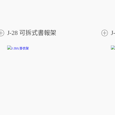
J-28 可拆式書報架
了
解更
解更
多
多