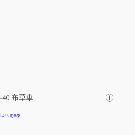
-40 布草車
了
解更
多