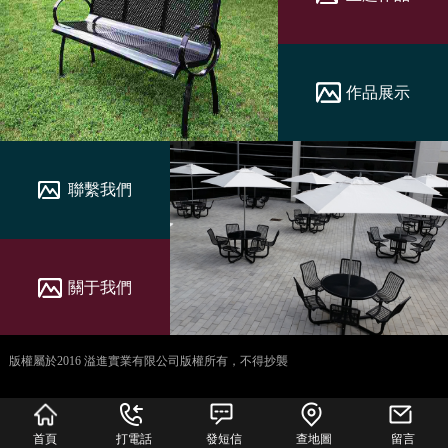
作品展示
聯繫我們
關于我們
版權屬於2016 溢進實業有限公司版權所有，不得抄襲
犀牛云提供企业云服
务
首頁
打電話
發短信
查地圖
留言