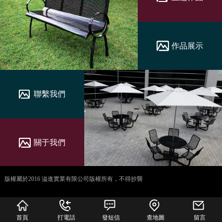
作品展示
聯繫我們
關于我們
版權屬於2016 溢進實業有限公司版權所有，不得抄襲
犀牛云提供企业云服
务
首頁
打電話
發短信
查地圖
留言