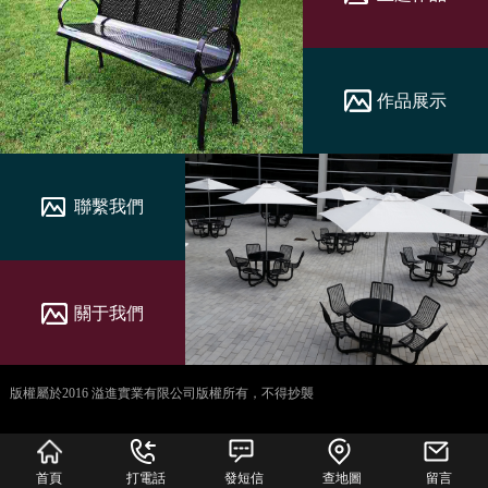
作品展示
聯繫我們
關于我們
版權屬於2016 溢進實業有限公司版權所有，不得抄襲
犀牛云提供企业云服
务
首頁
打電話
發短信
查地圖
留言