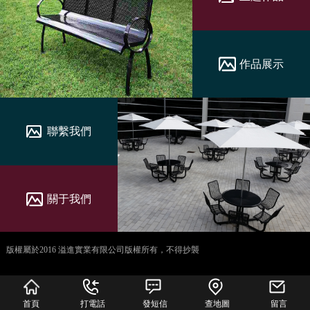
作品展示
聯繫我們
關于我們
版權屬於2016 溢進實業有限公司版權所有，不得抄襲
犀牛云提供企业云服
务
首頁
打電話
發短信
查地圖
留言