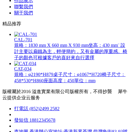
作品展示
聯繫我們
關于我們
精品推荐
CAL-701
規格：1830 mm X 660 mm X 930 mm坐高：430 mm¨ 設
計主要以扁鐵為主，輕便簡約，又有金屬的厚重感。椅
子的顏色可根據客戶的喜好來自行選擇
CAT-034
規格：φ2190*H879桌子尺寸：φ1067*H720椅子尺寸：
458*530*H860座面高度：450單位：mm
版權屬於2016 溢進實業有限公司版權所有，不得抄襲
犀牛
云提供企业云服务
打電話
(852)2499 2582
發短信
18812345678
查地圖
香港辦公室地址:香港新界荃灣 柴灣角街83-93號