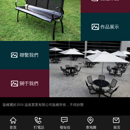
作品展示
聯繫我們
關于我們
版權屬於2016 溢進實業有限公司版權所有，不得抄襲
犀牛云提供企业云服
务
首頁
打電話
發短信
查地圖
留言