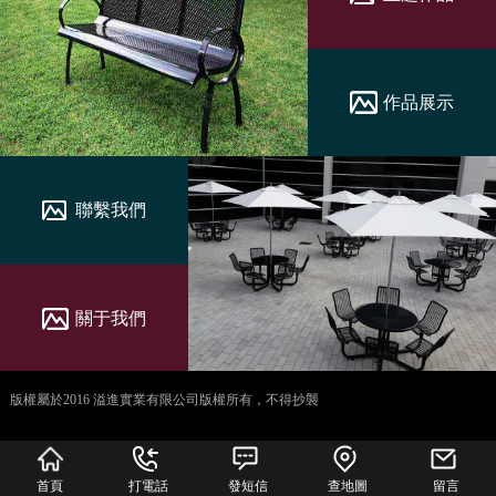
作品展示
聯繫我們
關于我們
版權屬於2016 溢進實業有限公司版權所有，不得抄襲
犀牛云提供企业云服
务
首頁
打電話
發短信
查地圖
留言