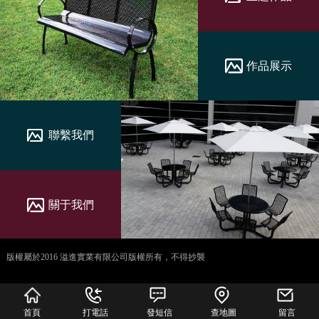
作品展示
聯繫我們
關于我們
版權屬於2016 溢進實業有限公司版權所有，不得抄襲
犀牛云提供企业云服
务
首頁
打電話
發短信
查地圖
留言