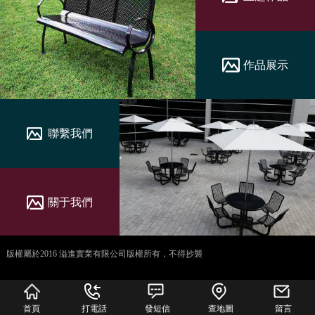
作品展示
聯繫我們
關于我們
版權屬於2016 溢進實業有限公司版權所有，不得抄襲
犀牛云提供企业云服
务
首頁
打電話
發短信
查地圖
留言