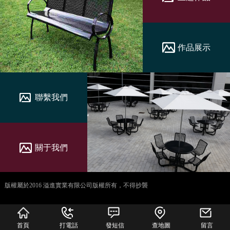
作品展示
聯繫我們
關于我們
版權屬於2016 溢進實業有限公司版權所有，不得抄襲
犀牛云提供企业云服
务
首頁
打電話
發短信
查地圖
留言