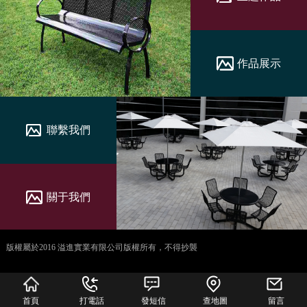
作品展示
聯繫我們
關于我們
版權屬於2016 溢進實業有限公司版權所有，不得抄襲
犀牛云提供企业云服
务
首頁
打電話
發短信
查地圖
留言