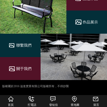
作品展示
聯繫我們
關于我們
版權屬於2016 溢進實業有限公司版權所有，不得抄襲
犀牛云提供企业云服
务
首頁
打電話
發短信
查地圖
留言