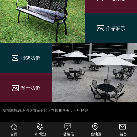
作品展示
聯繫我們
關于我們
版權屬於2016 溢進實業有限公司版權所有，不得抄襲
犀牛云提供企业云服
务
首頁
打電話
發短信
查地圖
留言