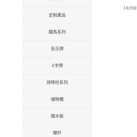
【关闭窗
定制產品
鐵馬系列
告示牌
A字牌
排隊柱系列
儲物櫃
擋水板
欄杆