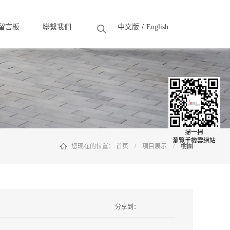
留言板
聯繫我們
中文版
English
eedback
Contact
掃一掃
瀏覽手機雲網站
您现在的位置：
首页
/
項目展示
/
樹圍
分享到：