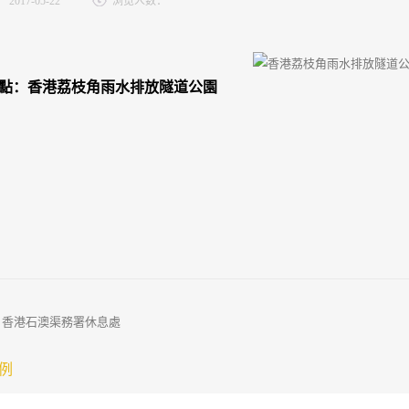
：
2017-05-22
浏览人数：
點：香港荔枝角雨水排放隧道公園
：
香港石澳渠務署休息處
例