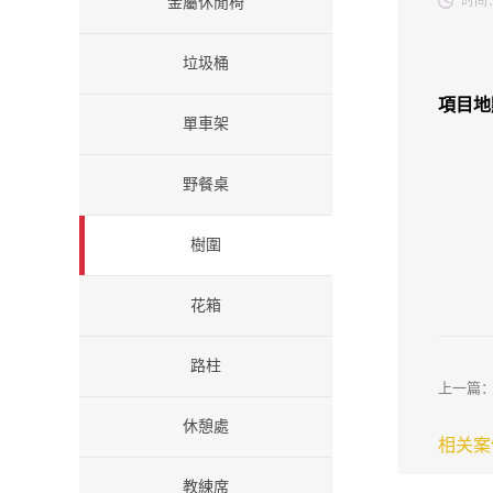
时间
金屬休閒椅
垃圾桶
項目地
單車架
野餐桌
樹圍
花箱
路柱
上一篇
休憩處
相关案
教練席