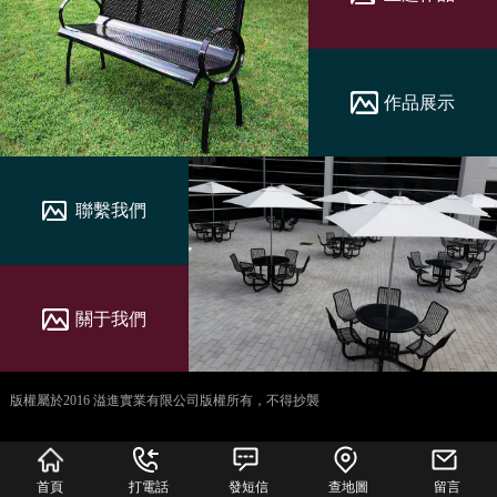
作品展示
聯繫我們
關于我們
版權屬於2016 溢進實業有限公司版權所有，不得抄襲
犀牛云提供企业云服
务
首頁
打電話
發短信
查地圖
留言